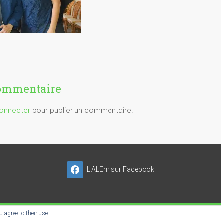
commentaire
onnecter
pour publier un commentaire.
L'ALEm sur Facebook
 agree to their use.
NSER'NET SC-ES