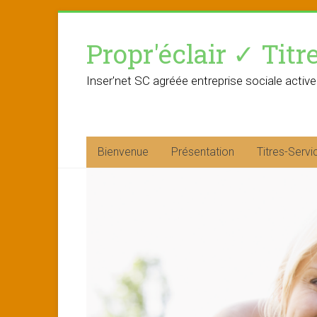
Skip
to
Propr'éclair ✓ Titr
content
Inser'net SC agréée entreprise sociale active
Bienvenue
Présentation
Titres-Servi