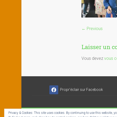
← Previous
Laisser un 
Vous devez
vous c
Propr'éclair sur Facebook
Privacy & Cookies: This site uses cookies. By continuing to use this website, you
Copyright © 2026
Propr'éclair ✓ Titres-Services
- I