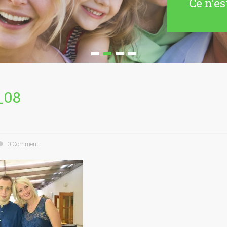
Ce n'es
_08
0 Comment