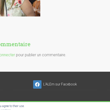
commentaire
onnecter
pour publier un commentaire.
L'ALEm sur Facebook
 agree to their use.
NSER'NET SC-ES