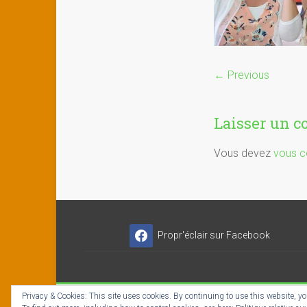
← Previous
Laisser un 
Vous devez
vous c
Propr'éclair sur Facebook
Privacy & Cookies: This site uses cookies. By continuing to use this website, you
Copyright © 2026
Propr'éclair ✓ Titres-Services
- I