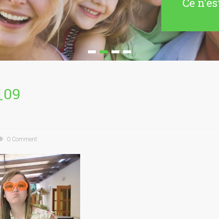
Ce n'es
_09
0 Comment