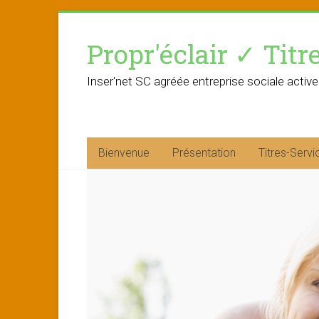
Skip
to
Propr'éclair ✓ Titr
content
Inser'net SC agréée entreprise sociale active
Bienvenue
Présentation
Titres-Servi