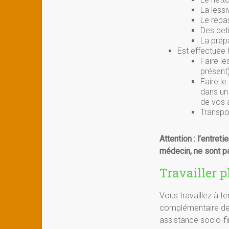
La lessi
Le repa
Des pet
La prép
Est effectuée 
Faire le
présent
Faire le
dans un
de vos a
Transpo
Attention : l’entre
médecin, ne sont pa
Travailler 
Vous travaillez à te
complémentaire de 
assistance socio-f