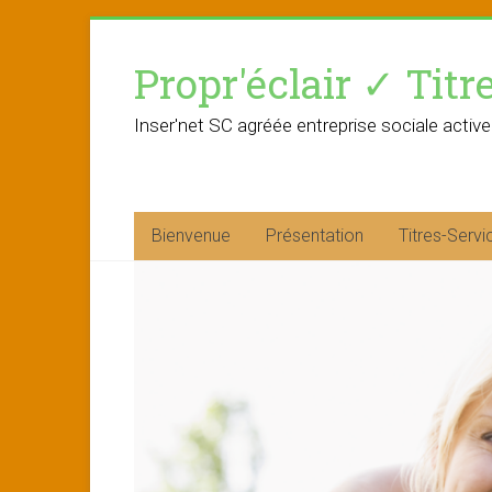
Skip
to
Propr'éclair ✓ Titr
content
Inser'net SC agréée entreprise sociale active
Bienvenue
Présentation
Titres-Servi