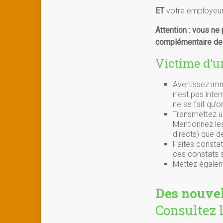
ET
votre employeur
Attention : vous ne
complémentaire de 
Victime d’un
Avertissez im
n’est pas int
ne se fait qu’o
Transmettez un
Mentionnez les
directs) que d
Faites constat
ces constats s
Mettez égalem
Des nouvel
Consultez 