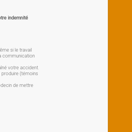
otre indemnité
e si le travail
 la communication
aîné votre accident.
e produire (témoins
édecin de mettre