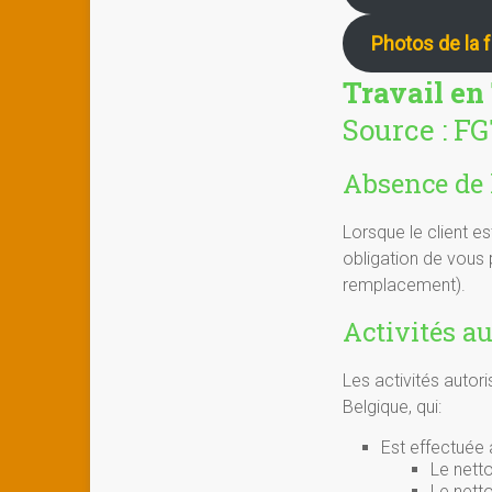
Photos de la 
Travail en 
Source : F
Absence de l
Lorsque le client e
obligation de vous 
remplacement).
Activités au
Les activités autori
Belgique, qui:
Est effectuée 
Le netto
Le nett