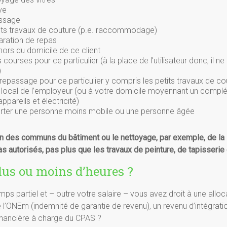
ve
ssage
its travaux de couture (p.e. raccommodage)
aration de repas
hors du domicile de ce client
s courses pour ce particulier (à la place de l’utilisateur donc, il ne
)
 repassage pour ce particulier y compris les petits travaux de c
 local de l’employeur (ou à votre domicile moyennant un compl
ppareils et électricité)
rter une personne moins mobile ou une personne âgée
tien des communs du bâtiment ou le nettoyage, par exemple, de la s
s autorisés, pas plus que les travaux de peinture, de tapisserie 
plus ou moins d’heures ?
mps partiel et – outre votre salaire – vous avez droit à une alloc
l’ONEm (indemnité de garantie de revenu), un revenu d’intégrati
inancière à charge du CPAS ?