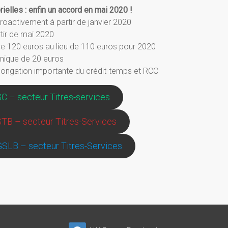
ielles : enfin un accord en mai 2020 !
troactivement à partir de janvier 2020
tir de mai 2020
de 120 euros au lieu de 110 euros pour 2020
nique de 20 euros
olongation importante du crédit-temps et RCC
SC – secteur Titres-services
FGTB – secteur Titres-Services
CGSLB – secteur Titres-Services