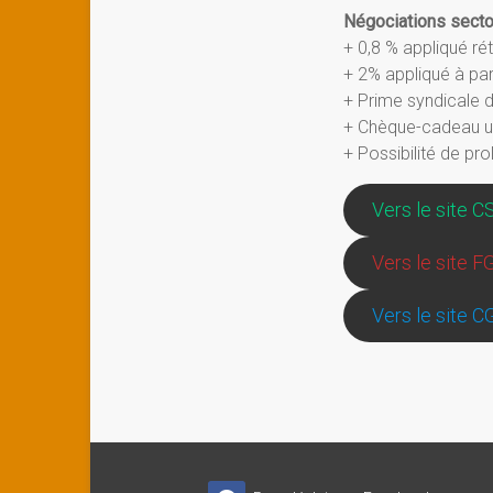
Négociations sector
+ 0,8 % appliqué ré
+ 2% appliqué à par
+ Prime syndicale 
+ Chèque-cadeau u
+ Possibilité de pr
Vers le site C
Vers le site 
Vers le site 