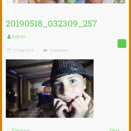
20190518_032309_257
Admin
25 mai 2019
0 Comment
← Previous
Next →