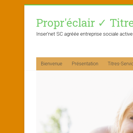
Skip
to
Propr'éclair ✓ Titr
content
Inser'net SC agréée entreprise sociale active
Bienvenue
Présentation
Titres-Servi