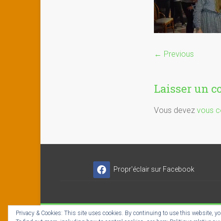
← Previous
Laisser un 
Vous devez
vous c
Propr'éclair sur Facebook
Privacy & Cookies: This site uses cookies. By continuing to use this website, you
Copyright © 2026
Propr'éclair ✓ Titres-Services
- I