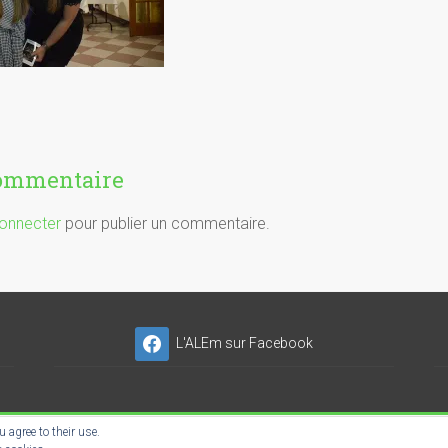
commentaire
onnecter
pour publier un commentaire.
L'ALEm sur Facebook
 agree to their use.
NSER'NET SC-ES