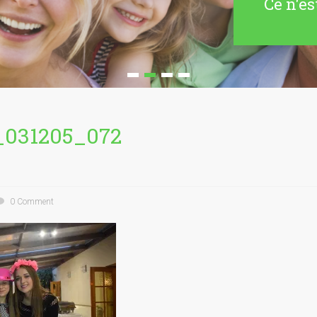
Ce n'es
_031205_072
0 Comment