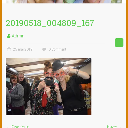
20190518_004809_167
Admin
25 mai 2019
0 Comment
← Previous
Next →