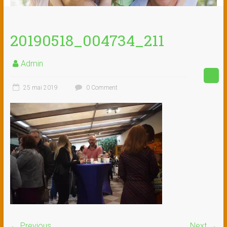
20190518_004734_211
Admin
25 mai 2019
0 Comment
← Previous
Next →