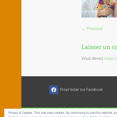
← Previous
Laisser un 
Vous devez
vous c
Propr'éclair sur Facebook
Privacy & Cookies: This site uses cookies. By continuing to use this website, you
Copyright © 2026
Propr'éclair ✓ Titres-Services
- I