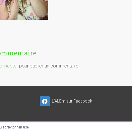
commentaire
onnecter
pour publier un commentaire.
L'ALEm sur Facebook
 agree to their use.
NSER'NET SC-ES