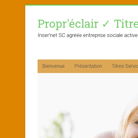
Skip
to
Propr'éclair ✓ Titr
content
Inser'net SC agréée entreprise sociale active
Bienvenue
Présentation
Titres-Servi