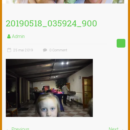
20190518_035924_900
Admin
25 mai 2019
0 Comment
← Previous
Next →