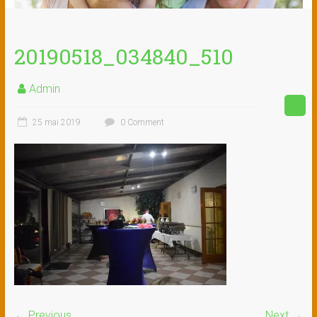
20190518_034840_510
Admin
25 mai 2019
0 Comment
← Previous
Next →