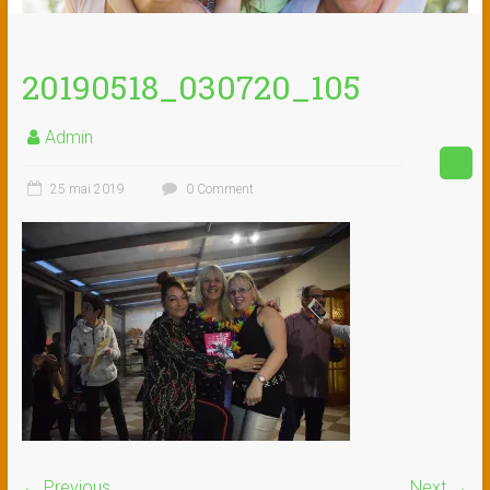
20190518_030720_105
Admin
25 mai 2019
0 Comment
← Previous
Next →