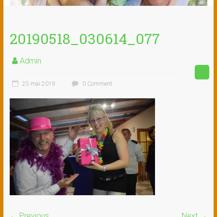
20190518_030614_077
Admin
25 mai 2019
0 Comment
← Previous
Next →