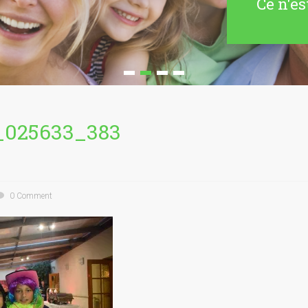
Ce n'es
_025633_383
0 Comment