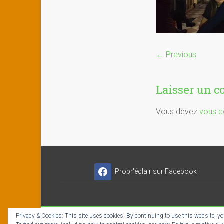
← Previous
Laisser un 
Vous devez
vous c
Propr'éclair sur Facebook
Privacy & Cookies: This site uses cookies. By continuing to use this website, you
Copyright © 2026
Propr'éclair ✓ Titres-Services
- I