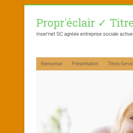
Skip
to
Propr'éclair ✓ Titr
content
Inser'net SC agréée entreprise sociale active
Bienvenue
Présentation
Titres-Servi