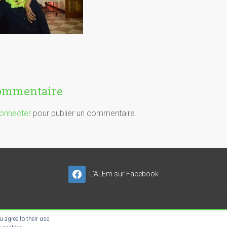
commentaire
onnecter
pour publier un commentaire.
L'ALEm sur Facebook
 agree to their use.
NSER'NET SC-ES