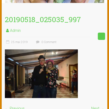
20190518_025035_997
Admin
25 mai 2019
0 Comment
← Previous
Next →