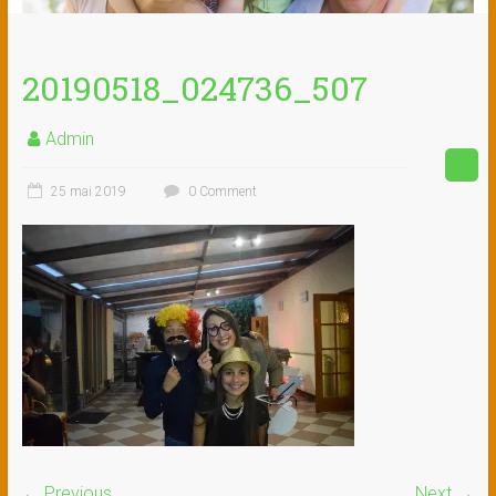
20190518_024736_507
Admin
25 mai 2019
0 Comment
← Previous
Next →