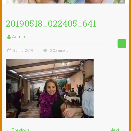
20190518_022405_641
Admin
25 mai 2019
0 Comment
← Previous
Next →