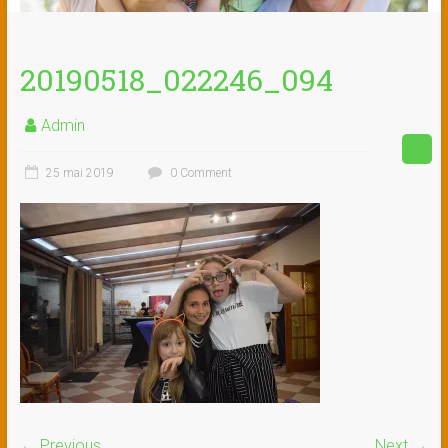
20190518_022246_094
Admin
25 mai 2019
0 Comment
← Previous
Next →