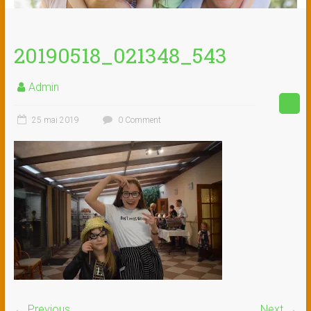
20190518_021348_543
Admin
25 mai 2019
0 Comment
← Previous
Next →