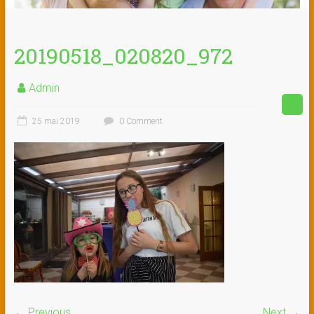
20190518_020820_972
Admin
25 mai 2019
0 Comment
← Previous
Next →