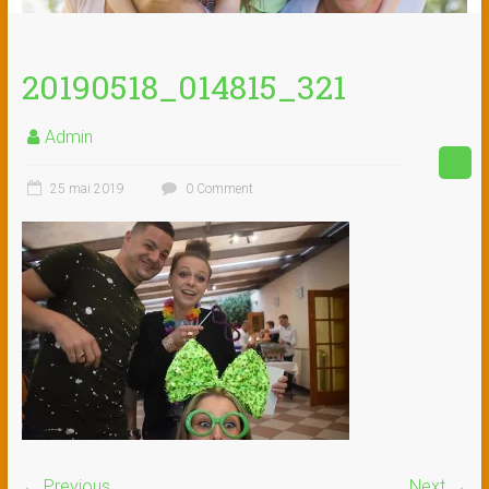
20190518_014815_321
Admin
25 mai 2019
0 Comment
← Previous
Next →