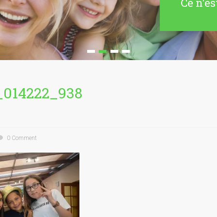
Ce n'es
_014222_938
0 Comment