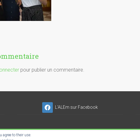
commentaire
onnecter
pour publier un commentaire.
L'ALEm sur Facebook
 agree to their use.
NSER'NET SC-ES