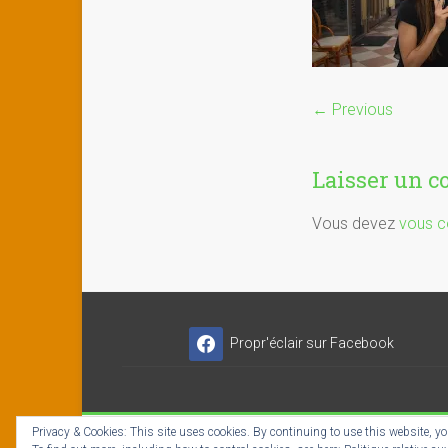
← Previous
Laisser un 
Vous devez
vous c
Propr'éclair sur Facebook
Privacy & Cookies: This site uses cookies. By continuing to use this website, you
Copyright © 2026
Propr'éclair ✓ Titres-Services
- I