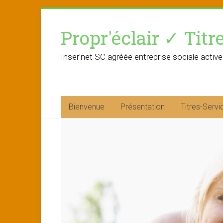
Skip
to
Propr'éclair ✓ Titr
content
Inser'net SC agréée entreprise sociale active
Bienvenue
Présentation
Titres-Servi