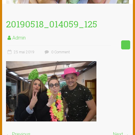
20190518_014059_125
Admin
25 mai 2019
0 Comment
← Previous
Next →