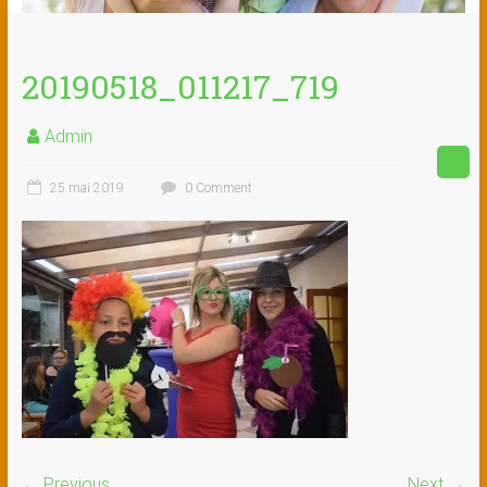
20190518_011217_719
Admin
25 mai 2019
0 Comment
← Previous
Next →