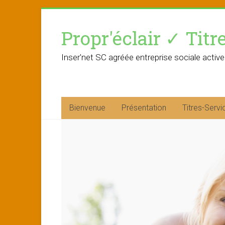
Skip
to
Propr'éclair ✓ Titr
content
Inser'net SC agréée entreprise sociale active
Bienvenue
Présentation
Titres-Servi