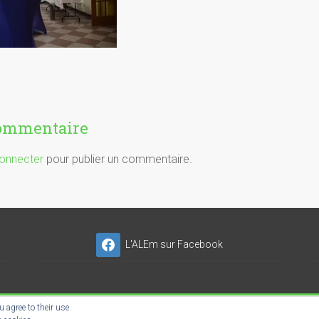
commentaire
onnecter
pour publier un commentaire.
L'ALEm sur Facebook
 agree to their use.
NSER'NET SC-ES