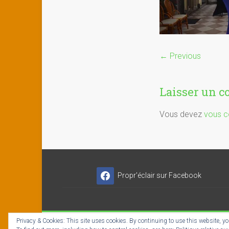
← Previous
Laisser un 
Vous devez
vous c
Propr'éclair sur Facebook
Privacy & Cookies: This site uses cookies. By continuing to use this website, you
Copyright © 2026
Propr'éclair ✓ Titres-Services
- I