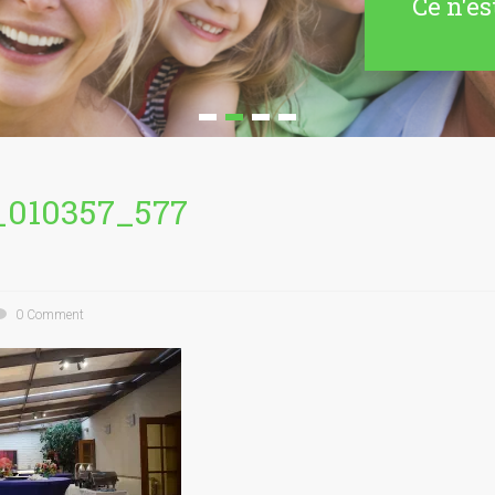
Ce n'es
_010357_577
0 Comment