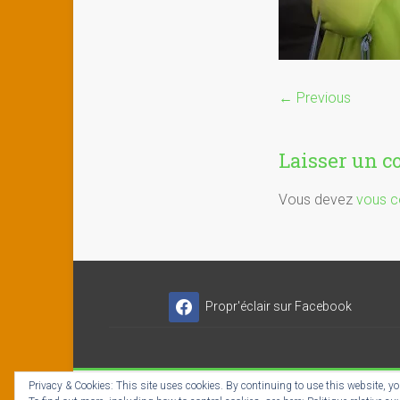
← Previous
Laisser un 
Vous devez
vous c
Propr'éclair sur Facebook
Privacy & Cookies: This site uses cookies. By continuing to use this website, you
Copyright © 2026
Propr'éclair ✓ Titres-Services
- I