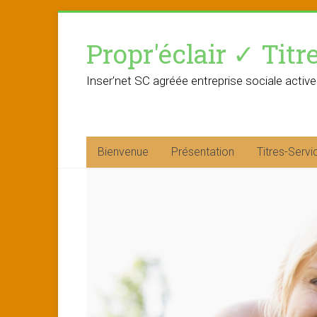
Skip
to
Propr'éclair ✓ Titr
content
Inser'net SC agréée entreprise sociale active
Bienvenue
Présentation
Titres-Servi