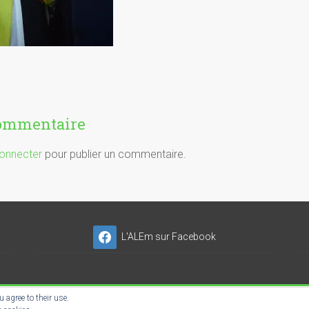
commentaire
onnecter
pour publier un commentaire.
L'ALEm sur Facebook
 agree to their use.
NSER'NET SC-ES