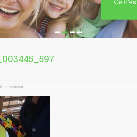
Ce n'es
_003445_597
0 Comment