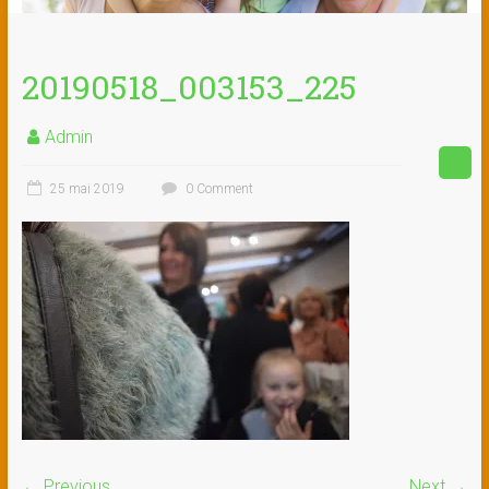
20190518_003153_225
Admin
25 mai 2019
0 Comment
← Previous
Next →