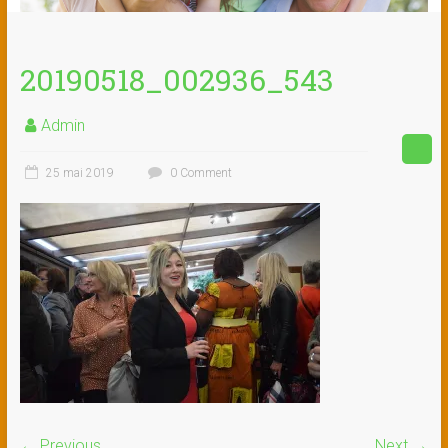
20190518_002936_543
Admin
25 mai 2019
0 Comment
← Previous
Next →