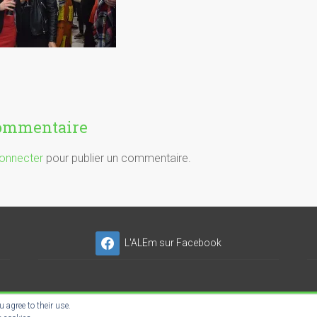
commentaire
onnecter
pour publier un commentaire.
L'ALEm sur Facebook
 agree to their use.
NSER'NET SC-ES