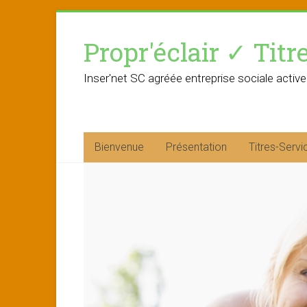
Skip
to
Propr'éclair ✓ Titr
content
Inser'net SC agréée entreprise sociale active
Bienvenue
Présentation
Titres-Servi