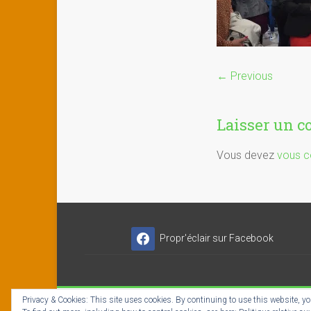
← Previous
Laisser un 
Vous devez
vous c
Propr'éclair sur Facebook
Privacy & Cookies: This site uses cookies. By continuing to use this website, you
Copyright © 2026
Propr'éclair ✓ Titres-Services
- I