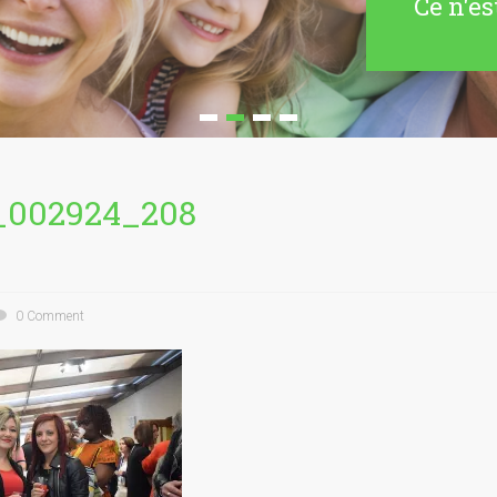
Ce n'es
_002924_208
0 Comment