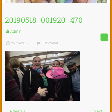
20190518_001920_470
Admin
25 mai 2019
0 Comment
← Previous
Next →