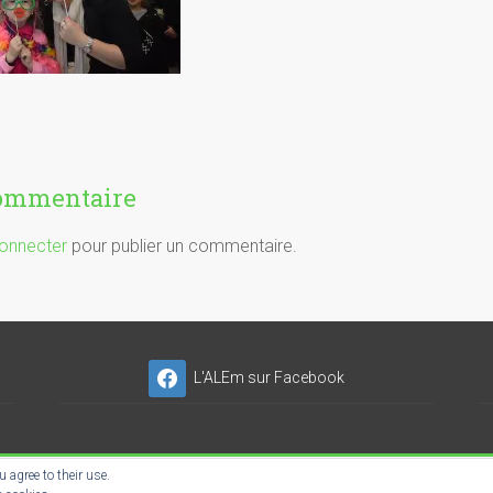
commentaire
onnecter
pour publier un commentaire.
L'ALEm sur Facebook
 agree to their use.
NSER'NET SC-ES