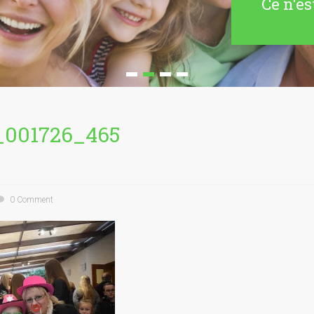
Ce n'es
_001726_465
0 Comment