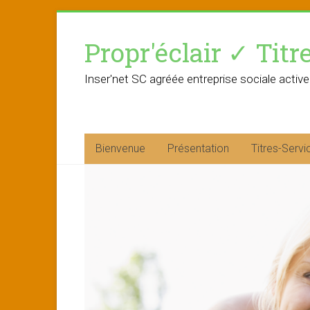
Skip
to
Propr'éclair ✓ Titr
content
Inser'net SC agréée entreprise sociale active
Bienvenue
Présentation
Titres-Servi