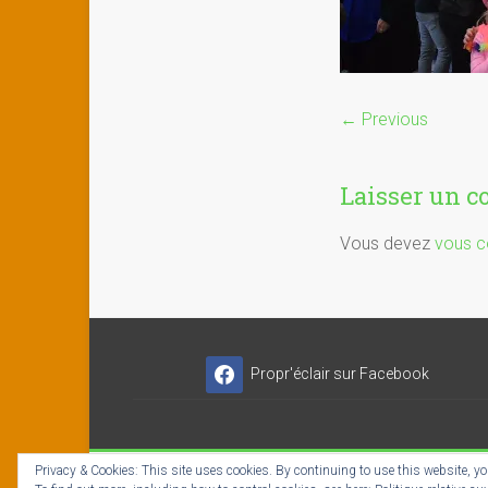
← Previous
Laisser un 
Vous devez
vous c
Propr'éclair sur Facebook
Privacy & Cookies: This site uses cookies. By continuing to use this website, you
Copyright © 2026
Propr'éclair ✓ Titres-Services
- I