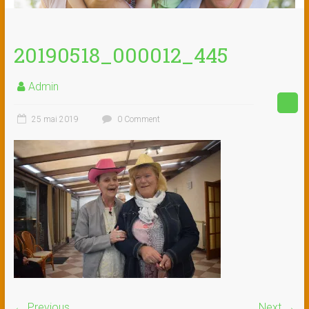
20190518_000012_445
Admin
25 mai 2019
0 Comment
← Previous
Next →