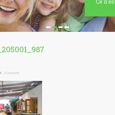
Ce n'es
_205001_987
0 Comment