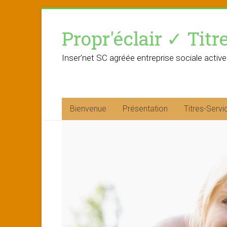
Skip
to
Propr'éclair ✓ Titr
content
Inser'net SC agréée entreprise sociale active
Bienvenue
Présentation
Titres-Servi