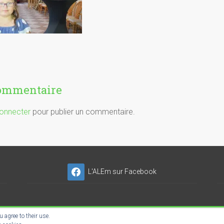
commentaire
onnecter
pour publier un commentaire.
L'ALEm sur Facebook
 agree to their use.
NSER'NET SC-ES