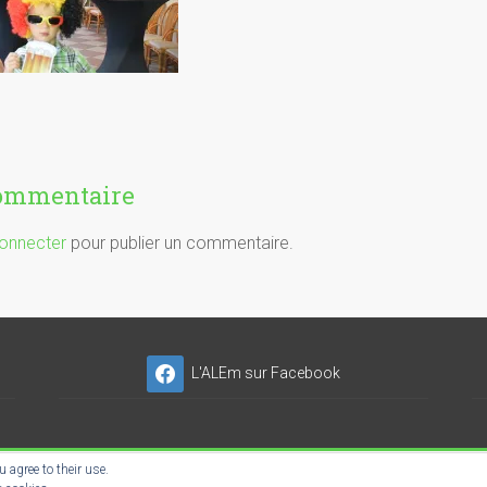
commentaire
onnecter
pour publier un commentaire.
L'ALEm sur Facebook
 agree to their use.
NSER'NET SC-ES