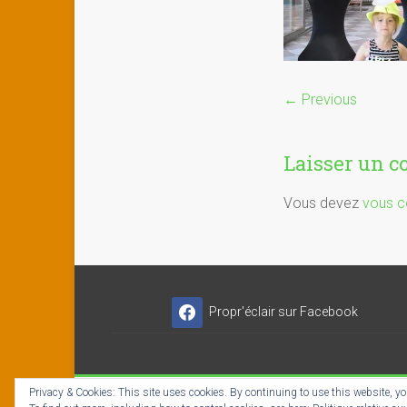
← Previous
Laisser un 
Vous devez
vous c
Propr'éclair sur Facebook
Privacy & Cookies: This site uses cookies. By continuing to use this website, you
Copyright © 2026
Propr'éclair ✓ Titres-Services
- I