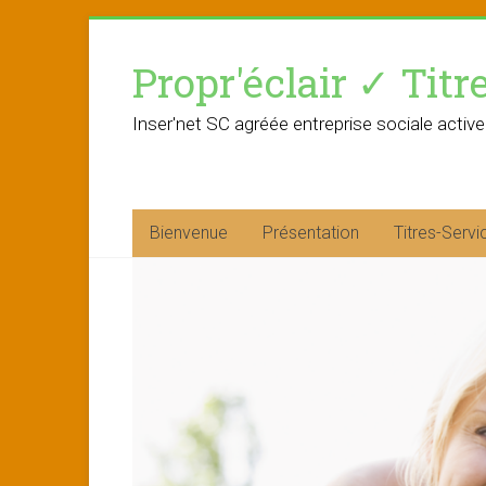
Skip
to
Propr'éclair ✓ Titr
content
Inser'net SC agréée entreprise sociale active
Bienvenue
Présentation
Titres-Servi