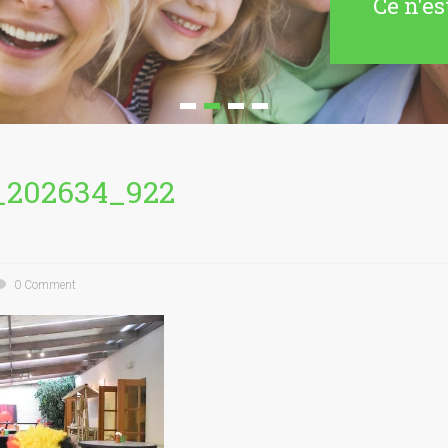
Ce n'es
_202634_922
0 Comment