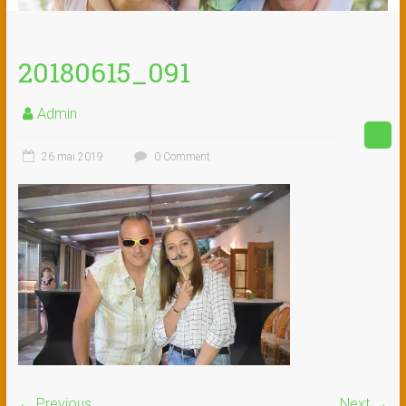
20180615_091
Admin
26 mai 2019
0 Comment
← Previous
Next →