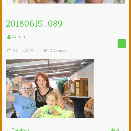
20180615_089
Admin
26 mai 2019
0 Comment
← Previous
Next →