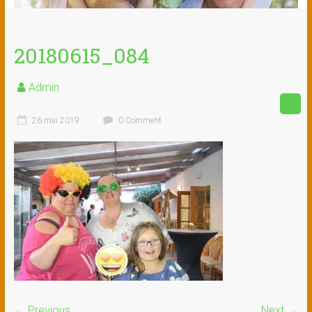
20180615_084
Admin
26 mai 2019
0 Comment
← Previous
Next →