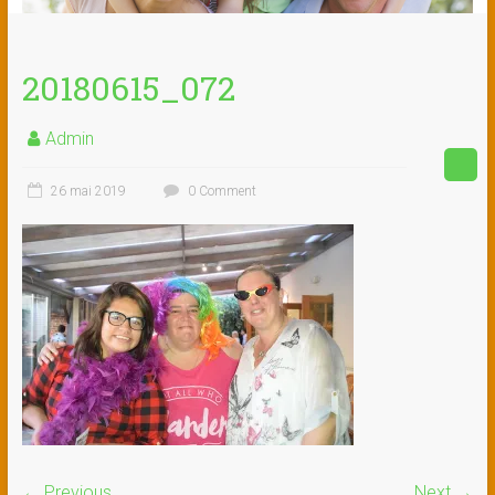
20180615_072
Admin
26 mai 2019
0 Comment
← Previous
Next →