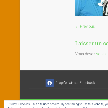
← Previous
Laisser un 
Vous devez
vous c
Propr'éclair sur Facebook
Privacy & Cookies: This site uses cookies. By continuing to use this website, you
Copyright © 2026
Propr'éclair ✓ Titres-Services
- I