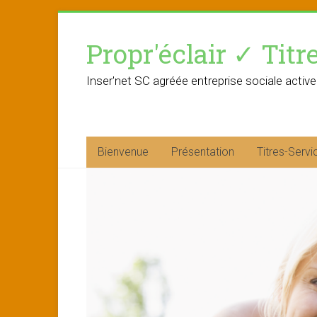
Skip
to
Propr'éclair ✓ Titr
content
Inser'net SC agréée entreprise sociale active
Bienvenue
Présentation
Titres-Servi