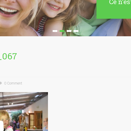
Ce n'es
_067
0 Comment