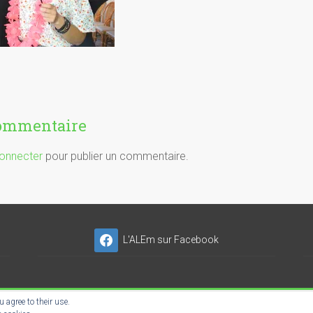
commentaire
onnecter
pour publier un commentaire.
L'ALEm sur Facebook
 agree to their use.
NSER'NET SC-ES