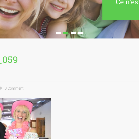
Ce n'es
_059
0 Comment