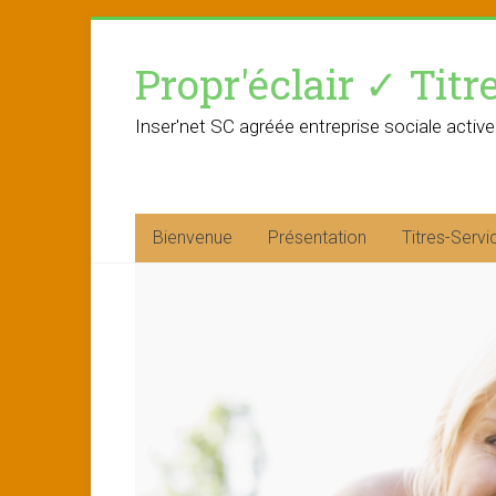
Skip
to
Propr'éclair ✓ Titr
content
Inser'net SC agréée entreprise sociale active
Bienvenue
Présentation
Titres-Servi