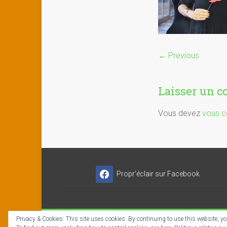
← Previous
Laisser un 
Vous devez
vous c
Propr'éclair sur Facebook
Privacy & Cookies: This site uses cookies. By continuing to use this website, you
Copyright © 2026
Propr'éclair ✓ Titres-Services
- I