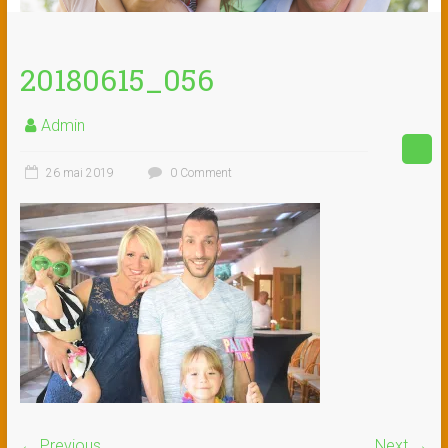
20180615_056
Admin
26 mai 2019
0 Comment
← Previous
Next →