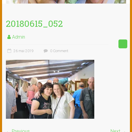
20180615_052
Admin
26 mai 2019
0 Comment
← Previous
Next →