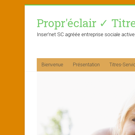
Skip
to
Propr'éclair ✓ Titr
content
Inser'net SC agréée entreprise sociale active
Bienvenue
Présentation
Titres-Servi