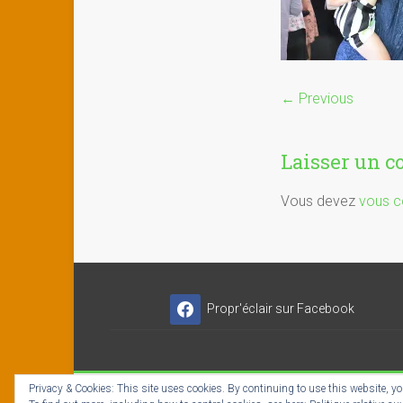
← Previous
Laisser un 
Vous devez
vous c
Propr'éclair sur Facebook
Privacy & Cookies: This site uses cookies. By continuing to use this website, you
Copyright © 2026
Propr'éclair ✓ Titres-Services
- I