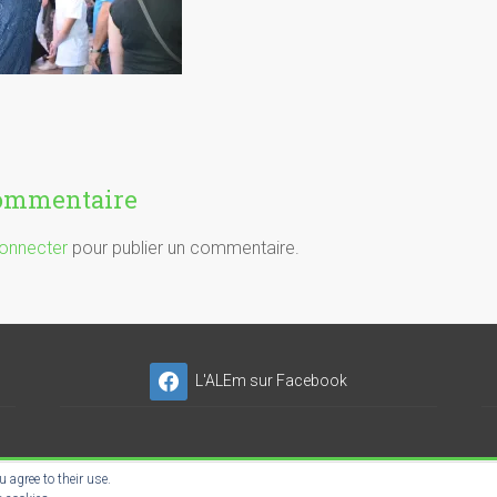
commentaire
onnecter
pour publier un commentaire.
L'ALEm sur Facebook
 agree to their use.
NSER'NET SC-ES