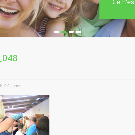
Ce n'es
_048
0 Comment