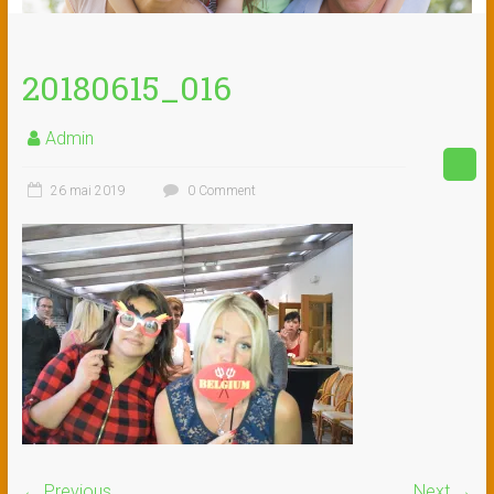
20180615_016
Admin
26 mai 2019
0 Comment
← Previous
Next →