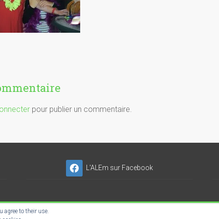
commentaire
onnecter
pour publier un commentaire.
L'ALEm sur Facebook
 agree to their use.
NSER'NET SC-ES