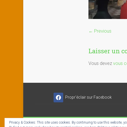
← Previous
Laisser un 
Vous devez
vous c
Propr'éclair sur Facebook
Privacy & Cookies: This site uses cookies. By continuing to use this website, you
Copyright © 2026
Propr'éclair ✓ Titres-Services
- I