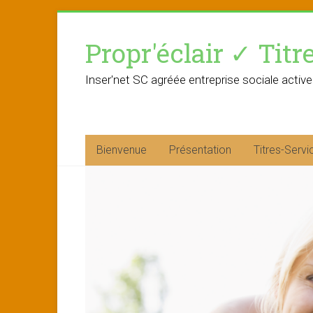
Skip
to
Propr'éclair ✓ Titr
content
Inser'net SC agréée entreprise sociale active
Bienvenue
Présentation
Titres-Servi